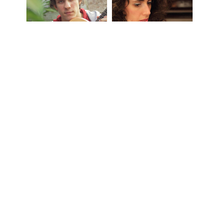
Ale Zorzi
Paula Maffia
No Se Puede
Palo De
Vivir Sin Amor
Amansar